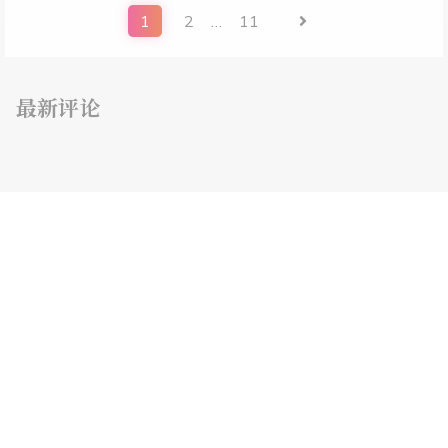
1
2
…
11
最新评论
随机文章
准奎
同人文
缄默誓言
一、漫长冬日传递的摇曳思念
学习记录
人工智能
文本分类算法及其应用场景研究综述 学习笔记
准奎
同人文
梦醒记
Dream VI 纯白色的世界