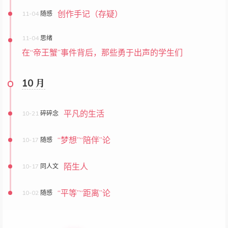
创作手记（存疑）
11-04
随感
11-04
思绪
在“帝王蟹”事件背后，那些勇于出声的学生们
10 月
平凡的生活
10-21
碎碎念
“梦想”“陪伴”论
10-17
随感
陌生人
10-17
同人文
“平等”“距离”论
10-02
随感