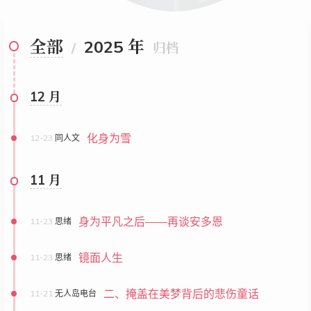
全部
2025 年
/
归档
12 月
化身为雪
12-23
同人文
11 月
身为平凡之后——再谈安多恩
11-23
思绪
镜面人生
11-23
思绪
二、掩盖在美梦背后的悲伤童话
11-21
无人岛电台