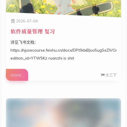
2026-07-04
软件质量管理 复习
详见飞书文档：
https://njusecourse.feishu.cn/docx/DPt9dxBJso5ugSxZlVOcG3D
edition_id=YTW5Kz ruanzhi is shit
more...
大三下