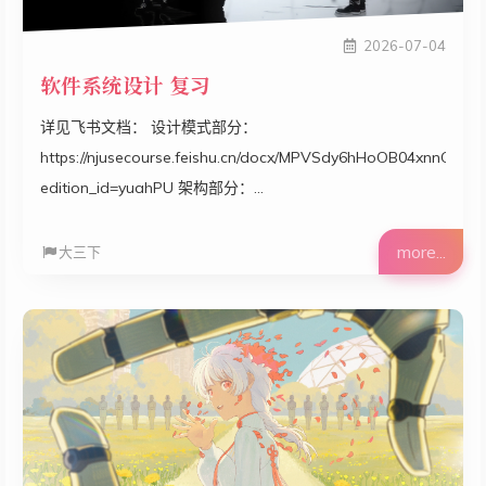
2026-07-04
软件系统设计 复习
详见飞书文档： 设计模式部分：
https://njusecourse.feishu.cn/docx/MPVSdy6hHoOB04xnnGfcfyj
edition_id=yuahPU 架构部分：
https://njusecourse.feishu.cn/docx/Z9afd07J1oR2tGxUJB1cU8q8
edition_id=HciJXQ 软统往年题（不含 26 年）：
more...
大三下
https://njusecourse.feishu.cn/wiki/ZKz7wMX7piMUbmk2ShXcxvj
edition_id=oOUp9A ruantong is shit