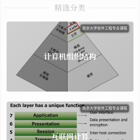
一次认识春卷饭。他是 VOCALOID 的一名 p 主，所有歌曲的
精选分类
词曲乃至 mv 制作都是他一人完成。 无梦之梦成为了那年我
的最爱歌曲，并且到今天为止，它仍然是我最喜欢的日文
南京大学软件工程专业课程
歌。 夢の続きを知りたいのかい？你想知道梦的后续吗？...
计算机组织结构
计组期末复习第七讲 Cache
计组期末复习 1~6讲
计算机组织结构
计组期末复习第八讲 外部存储器
计组期末复习第九讲 数据校验码
计组期末复习第十三讲 指令系统
计组期末复习第十一讲 虚拟存储器
more...
11 篇文章
南京大学软件工程专业课程
南京大学软件工程专业课程
互联网计算
计网第一章 计算机网络概述
计网 名词解释整理
互联网计算
计网第三章 数据链路层
计网第七章 路由与路由器