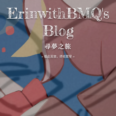
ErinwithBMQ's
Blog
尋夢之旅
= 循此苦旅，终抵繁星 =