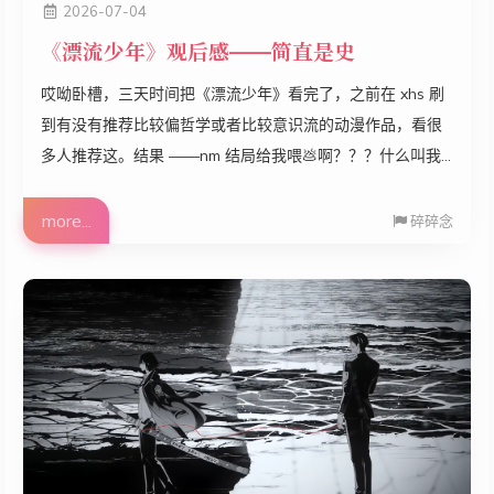
2026-07-04
《漂流少年》观后感——简直是史
哎呦卧槽，三天时间把《漂流少年》看完了，之前在 xhs 刷
到有没有推荐比较偏哲学或者比较意识流的动漫作品，看很
多人推荐这。结果 ——nm 结局给我喂💩啊？？？什么叫我
最喜欢的女主倒数第三集死了结局复活了但是和男二在一起
了？看得我最后直接绷不住了。。。 我不行了，这番槽点太
more...
碎碎念
多了。首先就从整体叙事说起吧，行我知道你是意识流，但
是 nm...