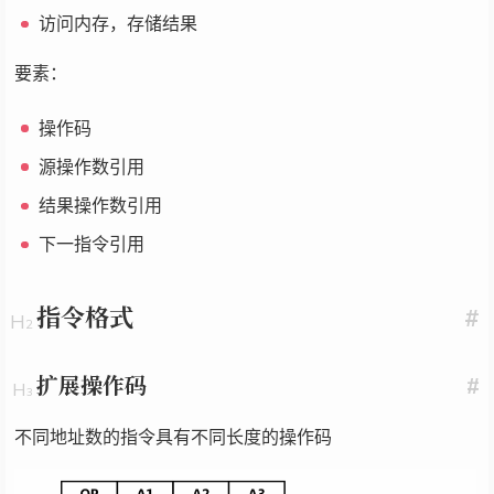
访问内存，存储结果
要素：
操作码
源操作数引用
结果操作数引用
下一指令引用
指令格式
#
扩展操作码
#
不同地址数的指令具有不同长度的操作码