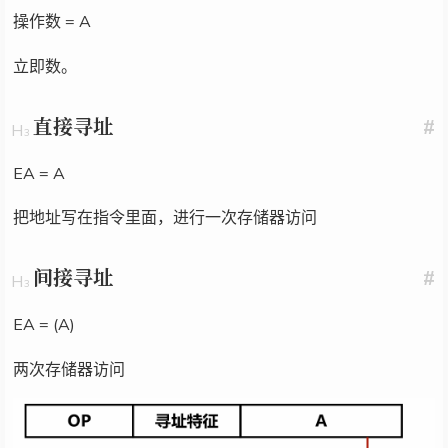
操作数 = A
立即数。
直接寻址
#
EA = A
把地址写在指令里面，进行一次存储器访问
间接寻址
#
EA = (A)
两次存储器访问