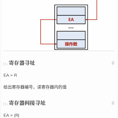
寄存器寻址
#
EA = R
给出寄存器编号，读寄存器内的值
寄存器间接寻址
#
EA = (R)