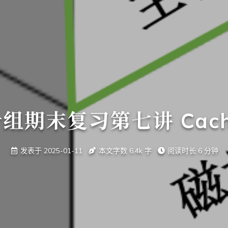
组期末复习第七讲 Cac
发表于
2025-01-11
本文字数
6.4k
字
阅读时长
6 分钟