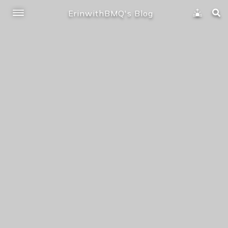
ErinwithBMQ's Blog