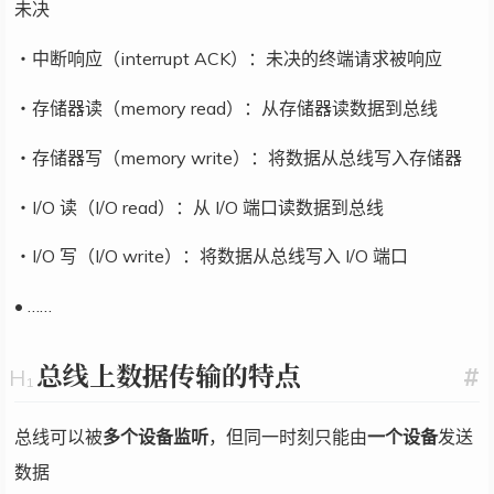
未决
・中断响应（interrupt ACK）：未决的终端请求被响应
・存储器读（memory read）：从存储器读数据到总线
・存储器写（memory write）：将数据从总线写入存储器
・I/O 读（I/O read）：从 I/O 端口读数据到总线
・I/O 写（I/O write）：将数据从总线写入 I/O 端口
• ……
总线上数据传输的特点
#
总线可以被
多个设备监听
，但同一时刻只能由
一个设备
发送
数据