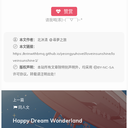
赞赏
请我喝[茶]~(￣▽￣)~*
本文作者：
北沐清
尋夢之旅
本文链接：
https://erinwithbmq.github.io/yeongyu/novel/loveinsunshine/lo
veinsunshine1/
版权声明：
本站所有文章除特别声明外，均采用
BY-NC-SA
许可协议。转载请注明出处！
上一篇
同人文
Happy Dream Wonderland