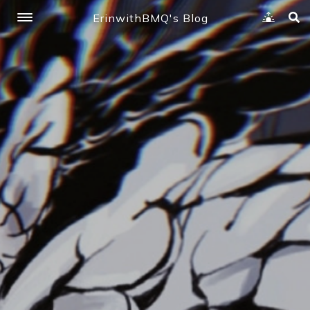
ErinwithBMQ's Blog