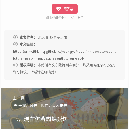
赞赏
请我喝[茶]~(￣▽￣)~*
本文作者：
北沐清
尋夢之旅
本文链接：
https://erinwithbmq.github.io/yeongyu/novel/inmepastpresent
futuremeet/inmepastpresentfuturemeet4/
版权声明：
本站所有文章除特别声明外，均采用
BY-NC-SA
许可协议。转载请注明出处！
上一篇
于我，过去，现在，以及未来
三、现在仿若蝴蝶振翅