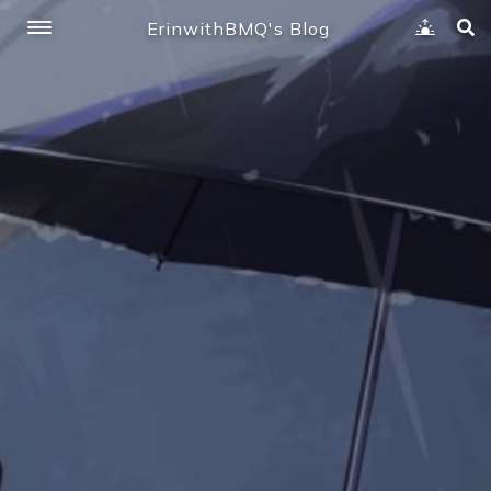
ErinwithBMQ's Blog