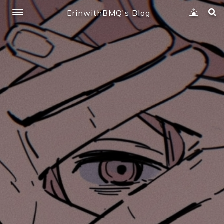
ErinwithBMQ's Blog