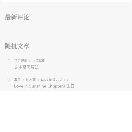
最新评论
随机文章
学习记录
人工智能
文本聚类算法
准奎
同人文
Love in Sunshine
Love in Sunshine Chapter3 生日
南京大学软件工程专业课程
大二上
互联网计算
计网第二章 物理层
学习记录
SpringBoot
Lombok 介绍