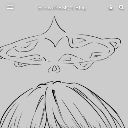
ErinwithBMQ's Blog