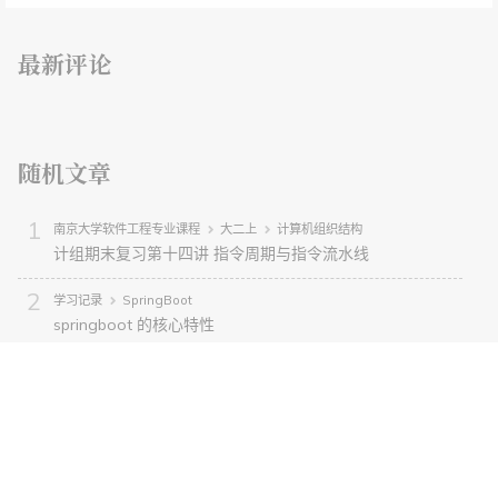
最新评论
随机文章
南京大学软件工程专业课程
大二上
计算机组织结构
计组期末复习第十四讲 指令周期与指令流水线
学习记录
SpringBoot
springboot 的核心特性
学习记录
动态规划
学习记录
SpringBoot
在Springboot里进行开发：基础知识