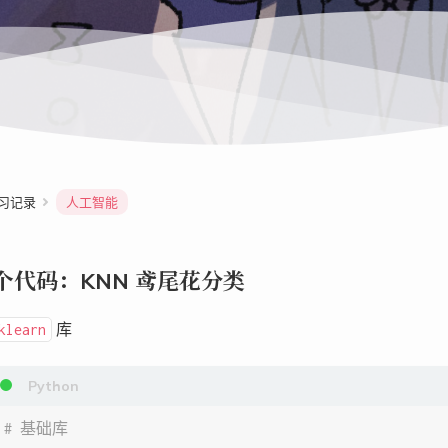
习记录
人工智能
个代码：KNN 鸢尾花分类
库
klearn
# 基础库  