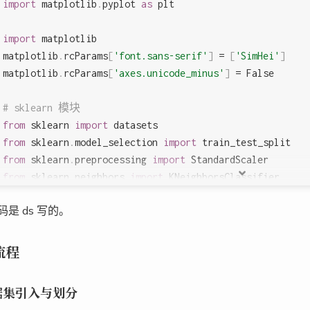
import
 matplotlib
.
pyplot 
as
 plt  
import
 matplotlib  
matplotlib
.
rcParams
[
'font.sans-serif'
]
=
[
'SimHei'
]
matplotlib
.
rcParams
[
'axes.unicode_minus'
]
=
False
# sklearn 模块  
from
 sklearn 
import
 datasets  
from
 sklearn
.
model_selection 
import
 train_test_split  
from
 sklearn
.
preprocessing 
import
 StandardScaler  
from
 sklearn
.
neighbors 
import
 KNeighborsClassifier  
from
 sklearn
.
metrics 
import
 accuracy_score
,
 confusion_m
是 ds 写的。
# 加载内置数据集（鸢尾花）  
iris 
=
 datasets
.
load_iris
(
)
流程
X 
=
 iris
.
data  
# 特征 (150 个样本 x 4 个特征)  
y 
=
 iris
.
target  
# 标签 (0,1,2 对应三种花)  
据集引入与划分