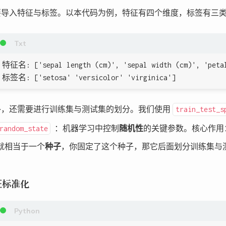
# 查看数据  
要导入特征与标签。以本代码为例，特征有四个维度，标签有三
print
(
"特征名:"
,
 iris
.
feature_names
)
print
(
"标签名:"
,
 iris
.
target_names
)
# 划分训练集 / 测试集 (70% 训练，30% 测试)  
特征名: ['sepal length (cm)', 'sepal width (cm)', 'petal
X_train
,
 X_test
,
 y_train
,
 y_test 
=
 train_test_split
(
标签名: ['setosa' 'versicolor' 'virginica']
    X
,
 y
,
 test_size
=
0.3
,
 random_state
=
42
)
外，还需要进行训练集与测试集的划分。我们使用
train_test_s
# 特征标准化（重要！）  
：机器学习中控制
随机性
的关键参数。核心作用
random_state
scaler 
=
 StandardScaler
(
)
X_train 
=
 scaler
.
fit_transform
(
X_train
)
就相当于一个
种子
，你固定了这个种子，那它后面划分训练集与
X_test 
=
 scaler
.
transform
(
X_test
)
# 注意：使用相同的 sca
# 初始化 KNN 分类器（k=3）  
征标准化
model 
=
 KNeighborsClassifier
(
n_neighbors
=
3
)
# 训练模型  