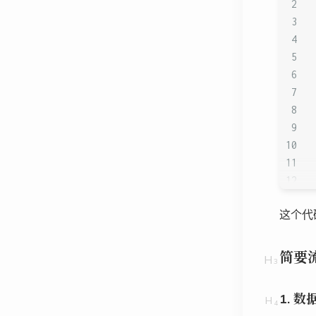
这个代码
简要
1.
数