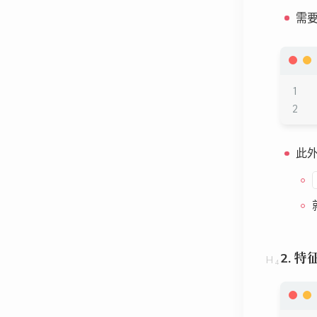
需
此
2.
特