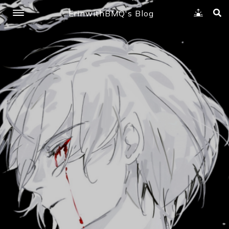
ErinwithBMQ's Blog