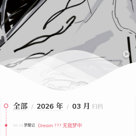
全部
2026 年
03 月
/
/
归档
Dream ??? 无我梦中
03-14
梦醒记