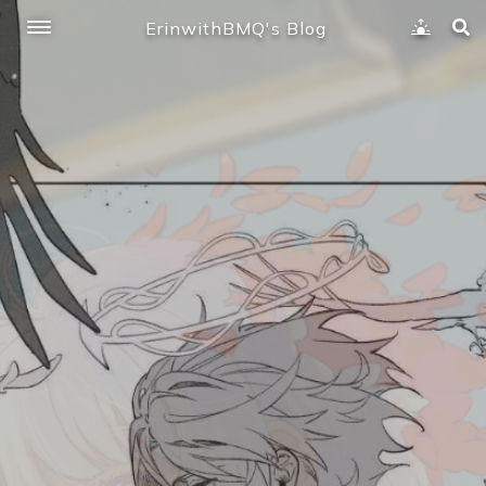
ErinwithBMQ's Blog