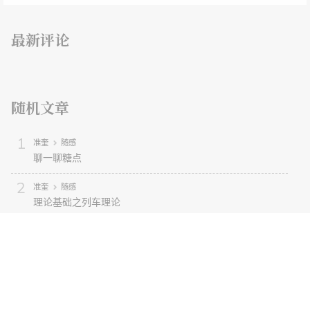
最新评论
随机文章
准奎
随感
聊一聊糖点
准奎
随感
理论基础之列车理论
学习记录
SpringBoot
在Springboot里进行开发：基础知识
南京大学软件工程专业课程
大三上
人机交互 复习