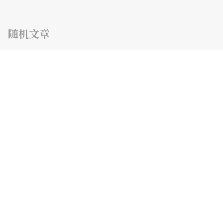
随机文章
准奎
同人文
孤独疗愈
学习记录
人工智能
TnT-LLM：利用大语言模型进行大规模文本挖掘 论文阅读
准奎
同人文
Love in Sunshine
Love in Sunshine Chapter1 雪
碎碎念
箱！
南京大学软件工程专业课程
大二上
互联网计算
计网第十一章 网络安全
碎碎念