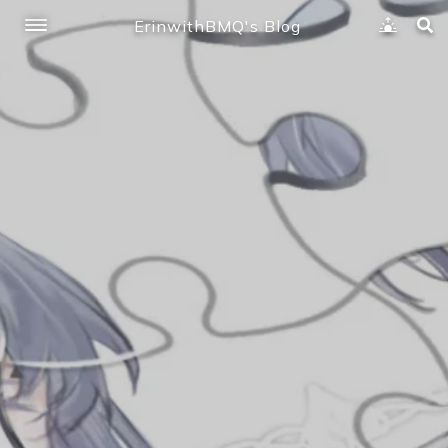
ErinwithBMQ's Blog