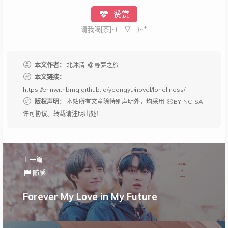
赞赏
请我喝[茶]~(￣▽￣)~*
本文作者：
北沐清
尋夢之旅
本文链接：
https://erinwithbmq.github.io/yeongyu/novel/loneliness/
版权声明：
本站所有文章除特别声明外，均采用
BY-NC-SA
许可协议。转载请注明出处！
上一篇
随感
Forever My Love in My Future